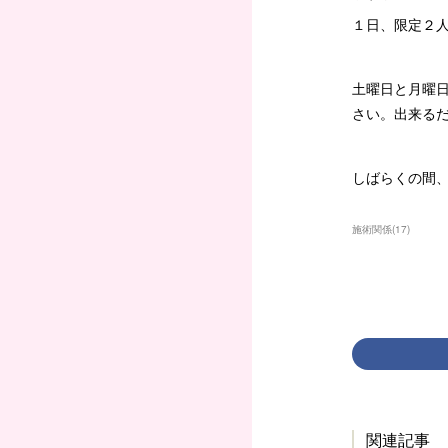
１日、限定２
土曜日と月曜
さい。出来る
しばらくの間
施術関係
(
17
)
関連記事