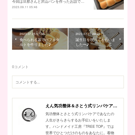
今回は旦那さんと沢山パンを作ったお話で…
2023.09.11 05:46
2023.07.25 07:36
2023.07.10 09:21
食べられる器でパフェタ
誕生日を祝ってもらいま
ルトを作りました♪
した〜♪
0
コメント
えん気功整体＆さとう式リンパケアサロン
気功整体とさとう式リンパケアであなたの
人生がきらきらするお手伝いをいたしま
す。ハンドメイド工房『TREE TOP』では
世界でひとつだけのものをあなたに。着物