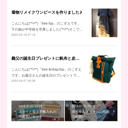
着物リメイクワンピースを作りました♪
こんにちは(*⁰▿⁰*)「tree top」のこずえです。
下の娘が中学校を卒業しました(*⁰▿⁰*)そこで…
2023.03.16 07:19
義父の誕生日プレゼントに帆布と皮のリュックを作りました♪
こんにちは(*⁰▿⁰*)「tree &nbsp;top」のこずえ
です。お義父さんの誕生日のプレゼントで…
2023.03.07 05:28
2018.07.21 13:28
2018.07.01 03:38
スタイと母子手帳入れの
赤ちゃんスタイ～ご出産
出産祝いセット
のお祝い～