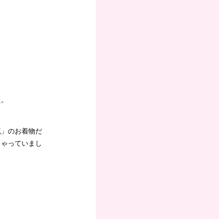
、
た。
流」のお着物だ
しゃっていまし