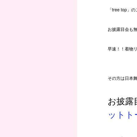
「tree top
お披露目会も
早速！！着物
その方は日本
お披露
ットト