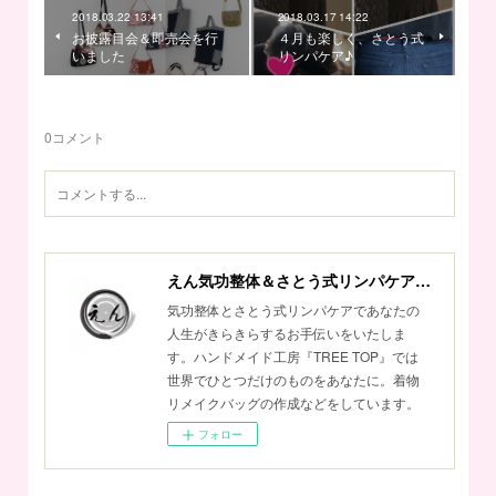
2018.03.22 13:41
2018.03.17 14:22
お披露目会＆即売会を行
４月も楽しく、さとう式
いました
リンパケア♪
0
コメント
えん気功整体＆さとう式リンパケアサロン
気功整体とさとう式リンパケアであなたの
人生がきらきらするお手伝いをいたしま
す。ハンドメイド工房『TREE TOP』では
世界でひとつだけのものをあなたに。着物
リメイクバッグの作成などをしています。
フォロー