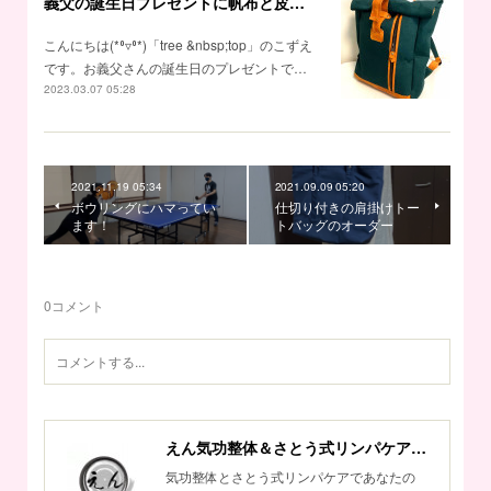
義父の誕生日プレゼントに帆布と皮のリュックを作りました♪
こんにちは(*⁰▿⁰*)「tree &nbsp;top」のこずえ
です。お義父さんの誕生日のプレゼントで…
2023.03.07 05:28
2021.11.19 05:34
2021.09.09 05:20
ボウリングにハマってい
仕切り付きの肩掛けトー
ます！
トバッグのオーダー
0
コメント
えん気功整体＆さとう式リンパケアサロン
気功整体とさとう式リンパケアであなたの